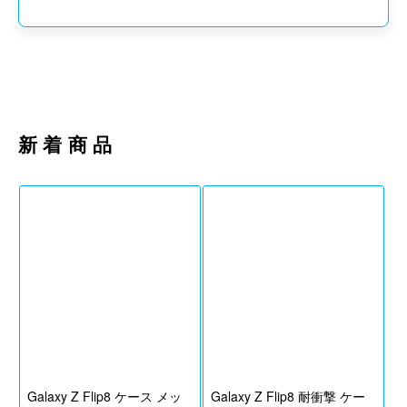
除およびドメイン指定解除していただき電子メール
(support@it-donya.com)を受信できる設定変更の上ご注文を
お願い致します
新着商品