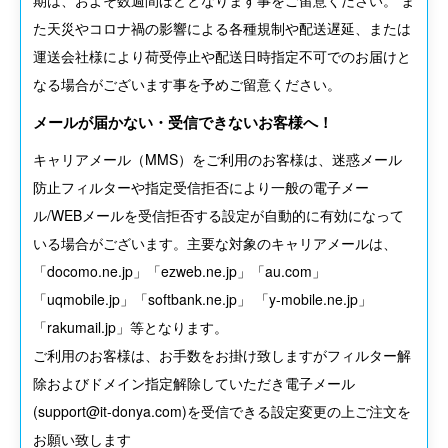
ご注文のタイミングや在庫システム連動タイムラグによって
海外倉庫からの発送となる場合がございます。その場合の納
期は、およそ
数週間
ほどとなります事をご留意ください。 ま
た天災やコロナ禍の影響による各種規制や配送遅延、または
運送会社様により荷受停止や配送日時指定不可でのお届けと
なる場合がございます事を予めご留意ください。
メールが届かない・受信できないお客様へ！
キャリアメール（MMS）をご利用のお客様は、迷惑メール
防止フィルターや指定受信拒否により一般の電子メー
ル/WEBメールを受信拒否する設定が自動的に有効になって
いる場合がございます。主要な対象のキャリアメールは、
「docomo.ne.jp」「ezweb.ne.jp」「au.com」
「uqmobile.jp」「softbank.ne.jp」 「y-mobile.ne.jp」
「rakumail.jp」
等となります。
ご利用のお客様は、お手数をお掛け致しますがフィルター解